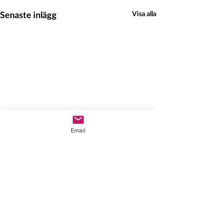
Senaste inlägg
Visa alla
Email
Hedeinfo.se
info@hedeinfo.se
Enkät för företagare