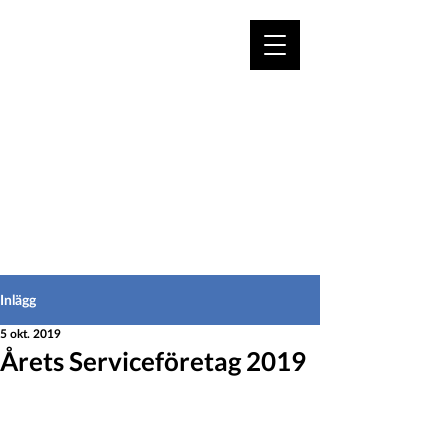
VÄLKOMMEN TILL
HEDEINFO.se
för bofasta & besökare
Inlägg
5 okt. 2019
Årets Serviceföretag 2019