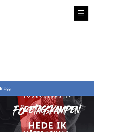
VÄLKOMMEN TILL
HEDEINFO.se
för bofasta & besökare
Inlägg