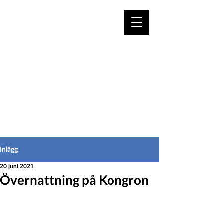
VÄLKOMMEN TILL
HEDEINFO.se
för bofasta & besökare
Inlägg
20 juni 2021
Övernattning på Kongron