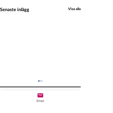
Senaste inlägg
Visa alla
Hedeinfo.se
Email