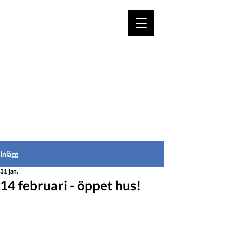
VÄLKOMMEN TILL
HEDEINFO.se
för bofasta & besökare
Inlägg
31 jan.
14 februari - öppet hus!