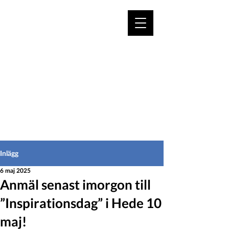
VÄLKOMMEN TILL
HEDEINFO.se
för bofasta & besökare
Inlägg
6 maj 2025
Anmäl senast imorgon till
”Inspirationsdag” i Hede 10
maj!