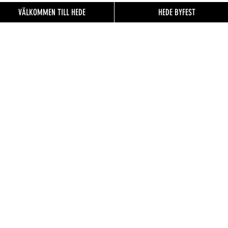
VÄLKOMMEN TILL HEDE
HEDE BYFEST
EN TILL
FO.se
& besökare