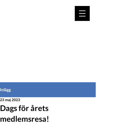
VÄLKOMMEN TILL
HEDEINFO.se
för bofasta & besökare
Inlägg
23 maj 2023
Dags för årets
medlemsresa!