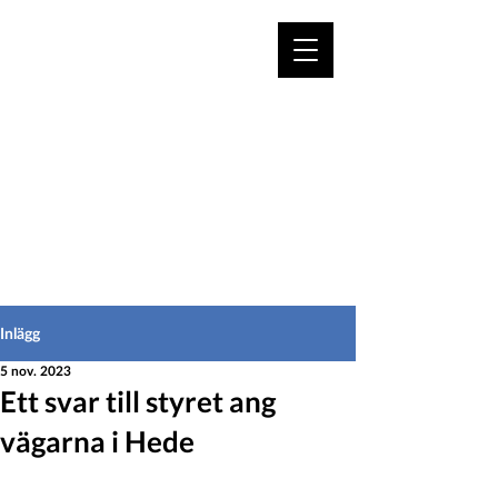
VÄLKOMMEN TILL
HEDEINFO.se
för bofasta & besökare
Inlägg
5 nov. 2023
Ett svar till styret ang
vägarna i Hede