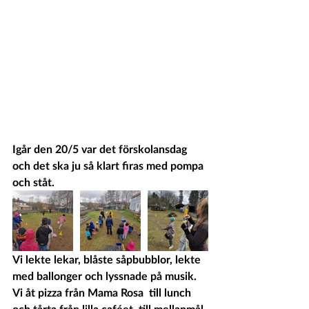
Igår den 20/5 var det förskolansdag 
och det ska ju så klart firas med pompa 
och ståt. 
Vi lekte lekar, blåste såpbubblor, lekte 
med ballonger och lyssnade på musik. 
Vi åt pizza från Mama Rosa  till lunch 
och tårta från lilla caféet  till mellanmål.