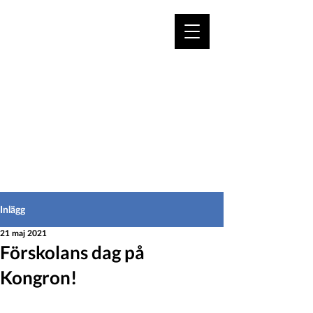
VÄLKOMMEN TILL
HEDEINFO.se
för bofasta & besökare
Inlägg
21 maj 2021
Förskolans dag på
Kongron!