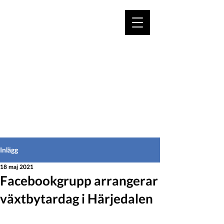
VÄLKOMMEN TILL
HEDEINFO.se
för bofasta & besökare
Inlägg
18 maj 2021
Facebookgrupp arrangerar
växtbytardag i Härjedalen