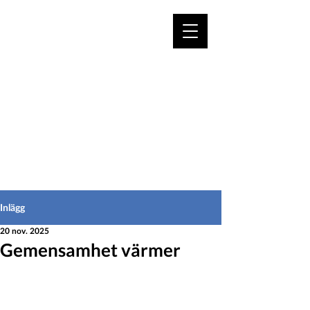
VÄLKOMMEN TILL
HEDEINFO.se
för bofasta & besökare
Inlägg
20 nov. 2025
Gemensamhet värmer