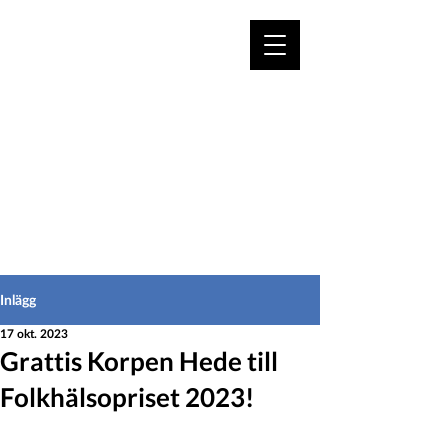
VÄLKOMMEN TILL
HEDEINFO.se
för bofasta & besökare
Inlägg
17 okt. 2023
Grattis Korpen Hede till
Folkhälsopriset 2023!