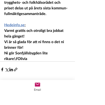
trygghets- och folkhälsorådet och 
priset delas ut på årets sista kommun­
fullmäktige­sammanträde.
Hedeinfo.se
;
Varmt grattis och otroligt bra jobbat 
hela gänget!
Vi är så glada för att ni finns o det ni 
brinner för!
Ni gör Sonfjällsbygden lite 
rikare!//Olivia 
Senaste inlägg
Visa alla
Email