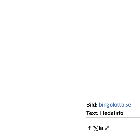
Bild: 
bingolotto.se
Text: Hedeinfo 