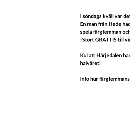
I söndags kväll var de
En man från Hede hade
spela färgfemman och
-Stort GRATTIS till v
Kul att Härjedalen ha
halvåret! 
Info hur färgfemmans 