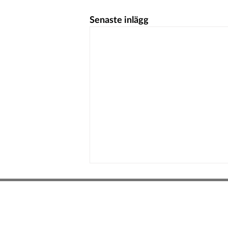
Senaste inlägg
Hedeinfo.se
info@hedeinfo.se