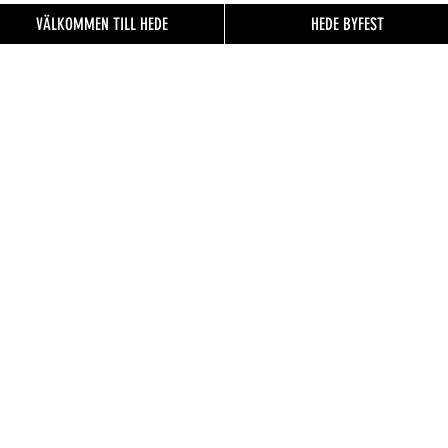
VÄLKOMMEN TILL HEDE
HEDE BYFEST
EN TILL
FO.se
& besökare