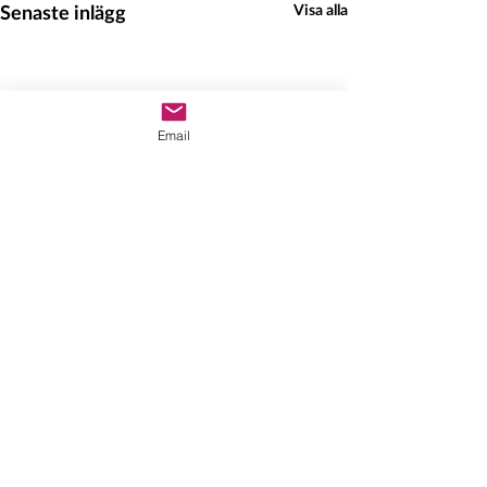
Senaste inlägg
Visa alla
Email
Hedeinfo.se
info@hedeinfo.se
Enkät för företagare