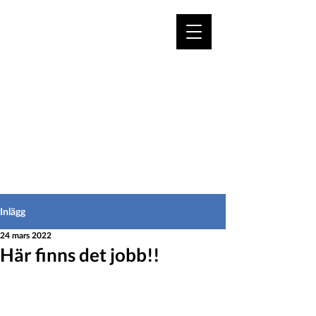
VÄLKOMMEN TILL
HEDEINFO.se
för bofasta & besökare
Inlägg
24 mars 2022
Här finns det jobb!!