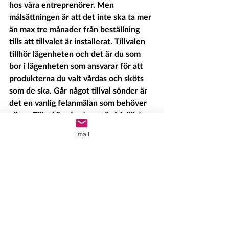
hos våra entreprenörer. Men 
målsättningen är att det inte ska ta mer 
än max tre månader från beställning 
tills att tillvalet är installerat. Tillvalen 
tillhör lägenheten och det är du som 
bor i lägenheten som ansvarar för att 
produkterna du valt vårdas och sköts 
som de ska. Går något tillval sönder är 
det en vanlig felanmälan som behöver 
göras. Tillval är något som är frivilligt 
och höjer standarden i lägenheten och 
Email
hyran. Underhåll är något som 
fastighetsvärden beslutar om och görs 
vid behov för att återställa funktionen i 
lägenheten, underhåll höjer inte hyran 
och hanteras av Härjegårdar.
Text: hämtat från Härjegårdars hemsida
Bild: Wix/Hedeinfo