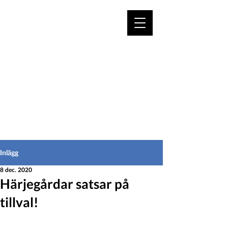
VÄLKOMMEN TILL
HEDEINFO.se
för bofasta & besökare
Inlägg
8 dec. 2020
Härjegårdar satsar på
tillval!