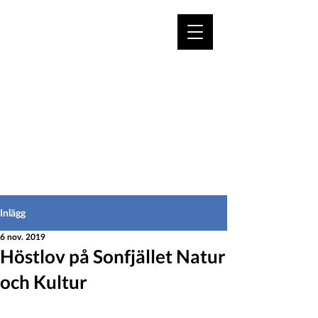
VÄLKOMMEN TILL
HEDEINFO.se
för bofasta & besökare
Inlägg
6 nov. 2019
Höstlov på Sonfjället Natur
och Kultur