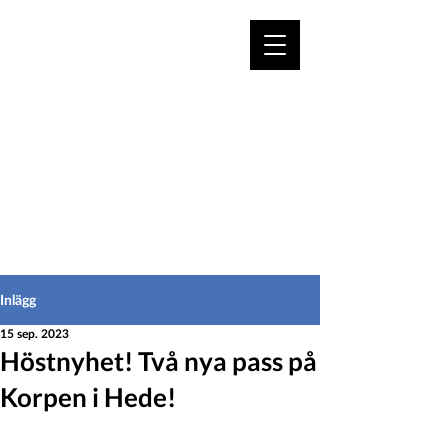
VÄLKOMMEN TILL
HEDEINFO.se
för bofasta & besökare
Inlägg
15 sep. 2023
Höstnyhet! Två nya pass på
Korpen i Hede!