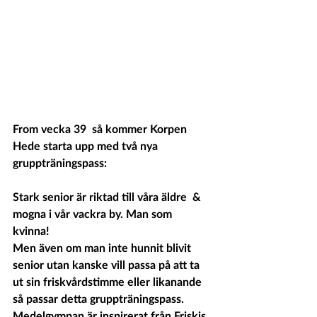
From vecka 39  
så kommer Korpen 
Hede starta upp med två nya 
gruppträningspass: 
Stark senior
 är riktad till våra äldre  & 
mogna i vår vackra by. Man som 
kvinna!  
Men även om man inte hunnit blivit 
senior utan kanske vill passa på att ta 
ut sin friskvårdstimme eller likanande 
så passar detta gruppträningspass.  
Medelgympan
 är inspirerat från Friskis 