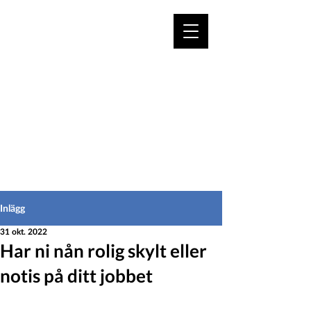
VÄLKOMMEN TILL
HEDEINFO.se
för bofasta & besökare
Inlägg
31 okt. 2022
Har ni nån rolig skylt eller
notis på ditt jobbet