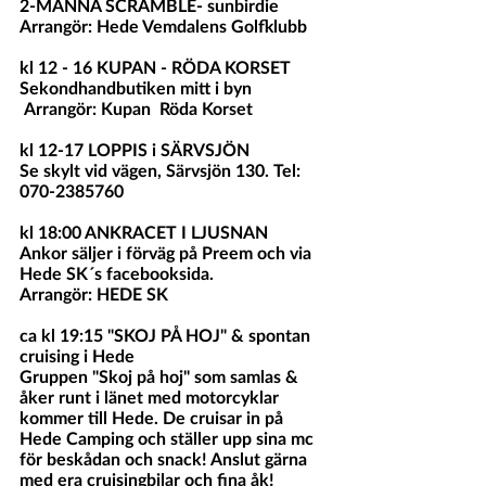
2-MANNA SCRAMBLE- sunbirdie
Arrangör: Hede Vemdalens Golfklubb
kl 12 - 16 KUPAN - RÖDA KORSET
Sekondhandbutiken mitt i byn
 Arrangör: Kupan  Röda Korset
kl 12-17 LOPPIS i SÄRVSJÖN 
Se skylt vid vägen, Särvsjön 130. Tel: 
070-2385760
kl 18:00 ANKRACET I LJUSNAN
Ankor säljer i förväg på Preem och via 
Hede SK´s facebooksida.   
Arrangör: HEDE SK
ca kl 19:15 "SKOJ PÅ HOJ" & spontan 
cruising i Hede
Gruppen "Skoj på hoj" som samlas & 
åker runt i länet med motorcyklar 
kommer till Hede. De cruisar in på 
Hede Camping och ställer upp sina mc 
för beskådan och snack! Anslut gärna 
med era cruisingbilar och fina åk! 