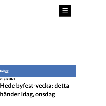
VÄLKOMMEN TILL
HEDEINFO.se
för bofasta & besökare
Inlägg
28 juli 2021
Hede byfest-vecka: detta
händer idag, onsdag