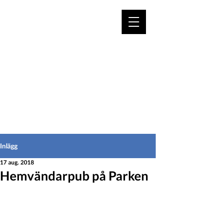
VÄLKOMMEN TILL
HEDEINFO.se
för bofasta & besökare
Inlägg
17 aug. 2018
Hemvändarpub på Parken