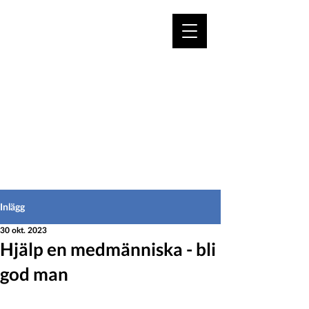
VÄLKOMMEN TILL
HEDEINFO.se
för bofasta & besökare
Inlägg
30 okt. 2023
Hjälp en medmänniska - bli
god man