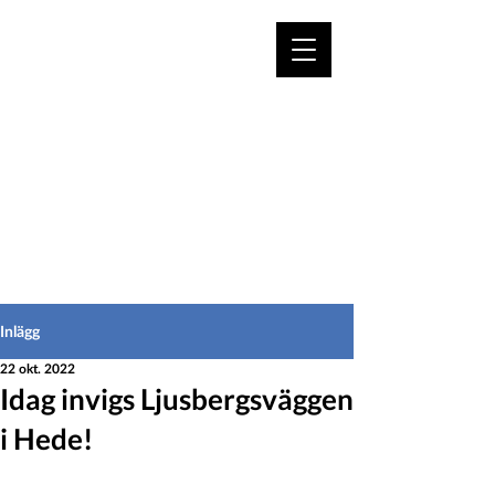
VÄLKOMMEN TILL
HEDEINFO.se
för bofasta & besökare
Inlägg
22 okt. 2022
Idag invigs Ljusbergsväggen
i Hede!