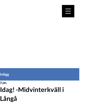
VÄLKOMMEN TILL
HEDEINFO.se
för bofasta & besökare
Inlägg
3 jan.
Idag! -Midvinterkväll i
Långå