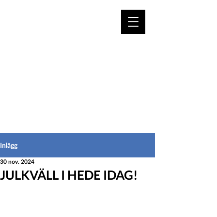
VÄLKOMMEN TILL
HEDEINFO.se
för bofasta & besökare
Inlägg
30 nov. 2024
JULKVÄLL I HEDE IDAG!