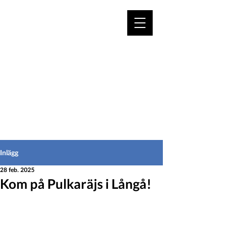
VÄLKOMMEN TILL
HEDEINFO.se
för bofasta & besökare
Inlägg
28 feb. 2025
Kom på Pulkaräjs i Långå!