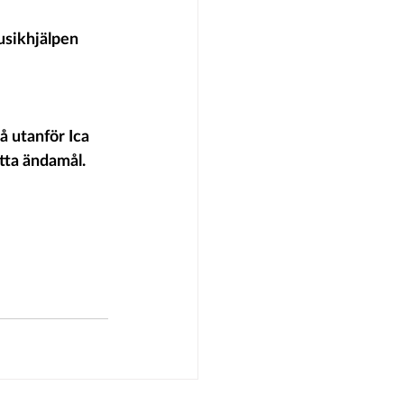
usikhjälpen 
å utanför Ica 
tta ändamål. 