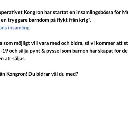
perativet Kongron har startat en insamlingsbössa för M
en tryggare barndom på flykt från krig”. 
ns insamling
a som möjligt vill vara med och bidra, så vi kommer att 
st
6-19 och sälja pynt & pyssel som barnen har skapat för de
att säljas. 
 från Kongron! Du bidrar väl du med?