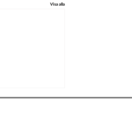
Visa alla
Besöksadress:
Hedeinfo
finner du hos Hede Blomster & Butik