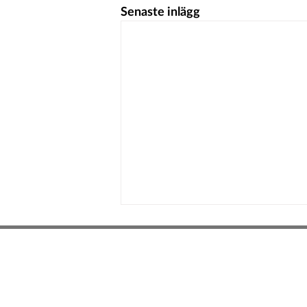
Senaste inlägg
Hedeinfo.se
info@hedeinfo.se