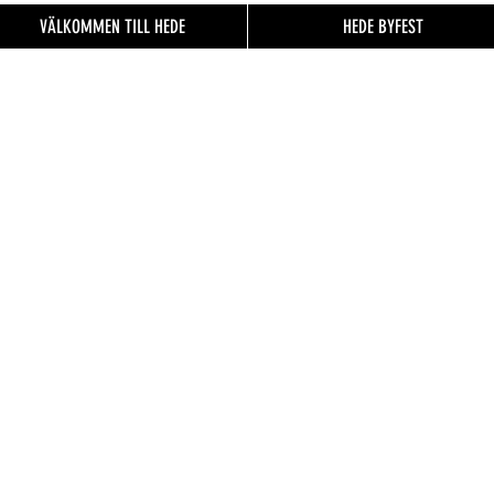
VÄLKOMMEN TILL HEDE
HEDE BYFEST
EN TILL
FO.se
& besökare