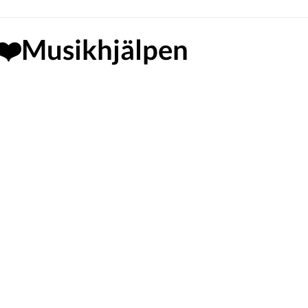
❤️Musikhjälpen