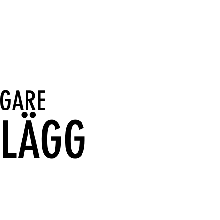
IGARE
NLÄGG