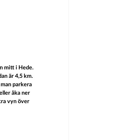
n mitt i Hede. 
an är 4,5 km. 
n man parkera 
ller åka ner 
kra vyn över 