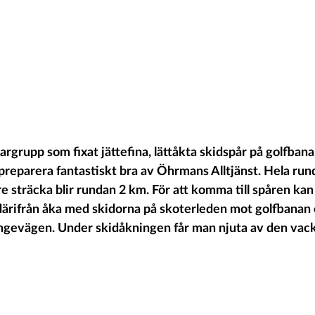
argrupp som fixat jättefina, lättåkta skidspår på golfbana
reparera fantastiskt bra av Öhrmans Alltjänst. Hela rund
re sträcka blir rundan 2 km. För att komma till spåren ka
därifrån åka med skidorna på skoterleden mot golfbanan e
Ängevägen. Under skidåkningen får man njuta av den vac