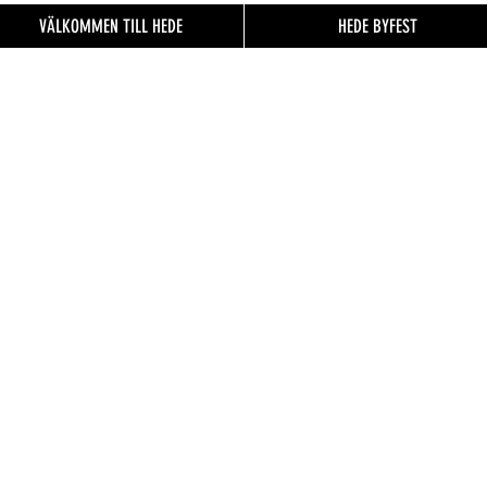
VÄLKOMMEN TILL HEDE
HEDE BYFEST
EN TILL
FO.se
& besökare