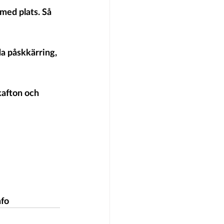
med plats. Så 
da påskkärring, 
kafton och 
nfo