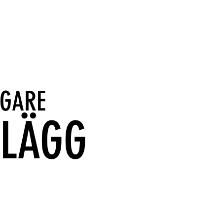
IGARE
NLÄGG