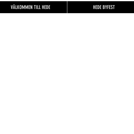
VÄLKOMMEN TILL HEDE
HEDE BYFEST
EN TILL
FO.se
& besökare