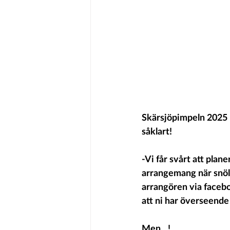
Skärsjöpimpeln 2025 på
såklart!
-Vi får svårt att plane
arrangemang när snöl
arrangören via faceboo
att ni har överseende 
Men…!