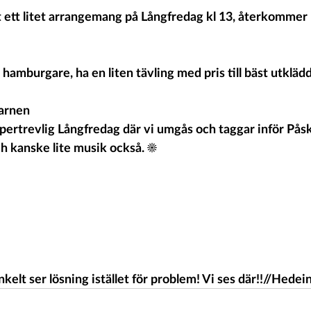
ett litet arrangemang på Långfredag kl 13, återkommer 
 hamburgare, ha en liten tävling med pris till bäst utkläd
barnen
ertrevlig Långfredag där vi umgås och taggar inför Pås
ch kanske lite musik också. ☀️
nkelt ser lösning istället för problem! Vi ses där!!//Hedei