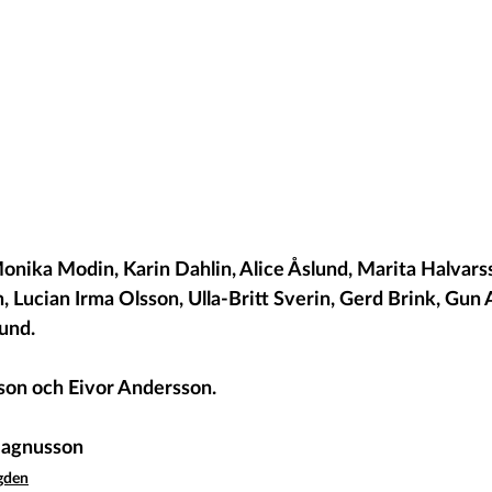
onika Modin, Karin Dahlin, Alice Åslund, Marita Halvars
, Lucian Irma Olsson, Ulla-Britt Sverin, Gerd Brink, Gu
und. 
sson och Eivor Andersson.
 Magnusson
ygden