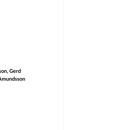
son, Gerd 
n Amundsson 