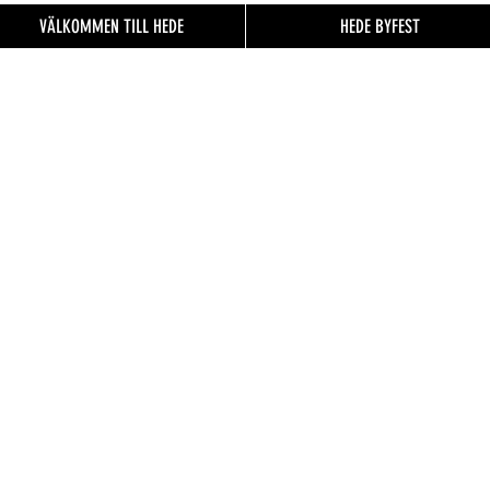
VÄLKOMMEN TILL HEDE
HEDE BYFEST
EN TILL
FO.se
& besökare