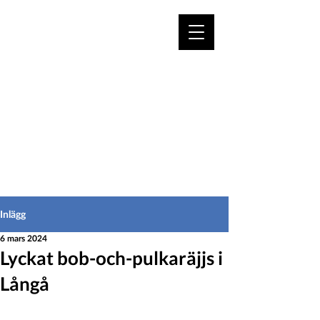
VÄLKOMMEN TILL
HEDEINFO.se
för bofasta & besökare
Inlägg
6 mars 2024
Lyckat bob-och-pulkaräjjs i
Långå