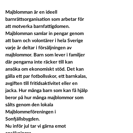
Majblomman är en ideell 
barnrättsorganisation som arbetar för 
att motverka barnfattigdomen.
Majblomman samlar in pengar genom 
att barn och volontärer i hela Sverige 
varje år deltar i försäljningen av 
majblommor. Barn som lever i familjer 
där pengarna inte räcker till kan 
ansöka om ekonomiskt stöd. Det kan 
gälla ett par fotbollsskor, ett barnkalas, 
avgiften till fritidsaktivitet eller en 
jacka. Hur många barn som kan få hjälp 
beror på hur många majblommor som 
sålts genom den lokala 
Majblommeföreningen i 
Sonfjällsbygden.
Nu inför jul tar vi gärna emot 
ansökningar. 