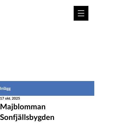
VÄLKOMMEN TILL
HEDEINFO.se
för bofasta & besökare
Inlägg
17 okt. 2025
Majblomman
Sonfjällsbygden