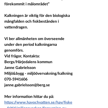
förekommit i målområdet”
Kalkningen är viktig för den biologiska 
mångfalden och fiskbestånden i 
vattendragen.
Vi ber allmänheten om överseende 
under den period kalkningarna 
genomförs.
Vid frågor, Kontakta: 
Bergs/Härjedalens kommun
Janne Gabrielsson
Miljö&bygg - miljöövervakning/kalkning
070-5941606
janne.gabrielsson@berg.se
Mer information hittar du på:
https://www.havochvatten.se/hav/fiske
--fritid/miljopaverkan/forsurning-av-