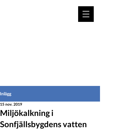
VÄLKOMMEN TILL
HEDEINFO.se
för bofasta & besökare
Inlägg
15 nov. 2019
Miljökalkning i
Sonfjällsbygdens vatten