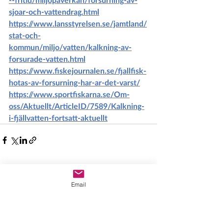
sjoar-och-vattendrag.html
https://www.lansstyrelsen.se/jamtland/
stat-och-
kommun/miljo/vatten/kalkning-av-
forsurade-vatten.html
https://www.fiskejournalen.se/fjallfisk-
hotas-av-forsurning-har-ar-det-varst/
https://www.sportfiskarna.se/Om-
oss/Aktuellt/ArticleID/7589/Kalkning-
i-fjällvatten-fortsatt-aktuellt
Senaste inlägg
Visa alla
Email