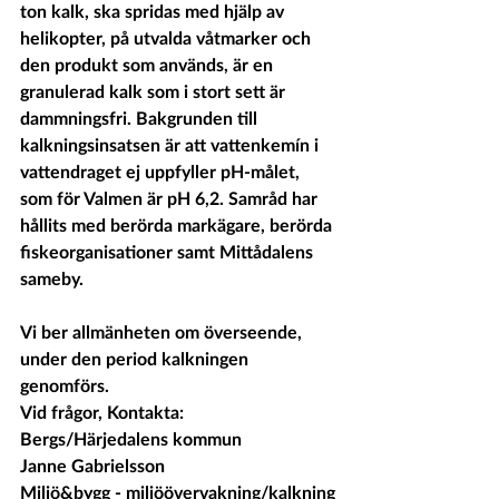
ton kalk, ska spridas med hjälp av 
helikopter, på utvalda våtmarker och 
den produkt som används, är en 
granulerad kalk som i stort sett är 
dammningsfri. Bakgrunden till 
kalkningsinsatsen är att vattenkemín i 
vattendraget ej uppfyller pH-målet, 
som för Valmen är pH 6,2. Samråd har 
hållits med berörda markägare, berörda 
fiskeorganisationer samt Mittådalens 
sameby.
Vi ber allmänheten om överseende, 
under den period kalkningen 
genomförs.
Vid frågor, Kontakta: 
Bergs/Härjedalens kommun
Janne Gabrielsson
Miljö&bygg - miljöövervakning/kalkning