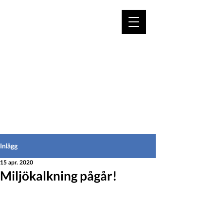
VÄLKOMMEN TILL
HEDEINFO.se
för bofasta & besökare
Inlägg
15 apr. 2020
Miljökalkning pågår!