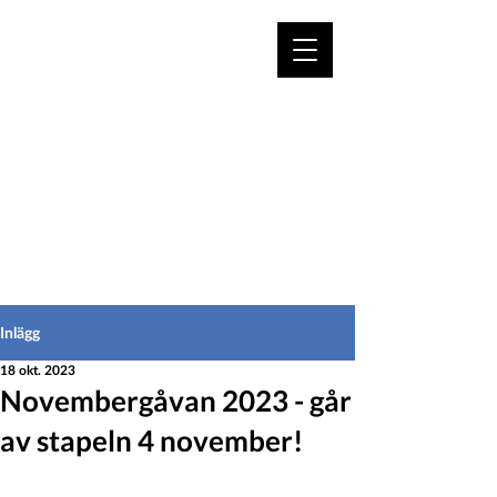
VÄLKOMMEN TILL
HEDEINFO.se
för bofasta & besökare
Inlägg
18 okt. 2023
Novembergåvan 2023 - går
av stapeln 4 november!