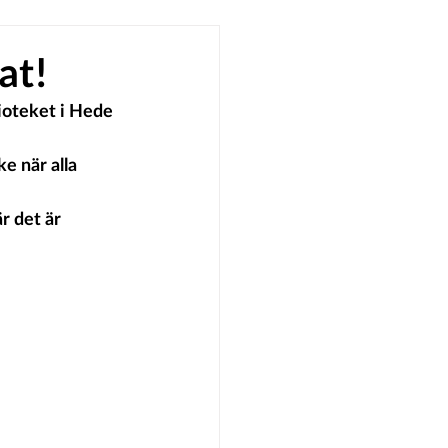
at!
ioteket i Hede 
 när alla 
r det är 