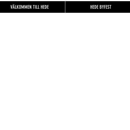
VÄLKOMMEN TILL HEDE
HEDE BYFEST
EN TILL
FO.se
& besökare