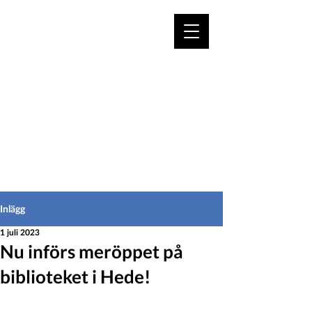
VÄLKOMMEN TILL
HEDEINFO.se
för bofasta & besökare
Inlägg
1 juli 2023
Nu införs meröppet på
biblioteket i Hede!