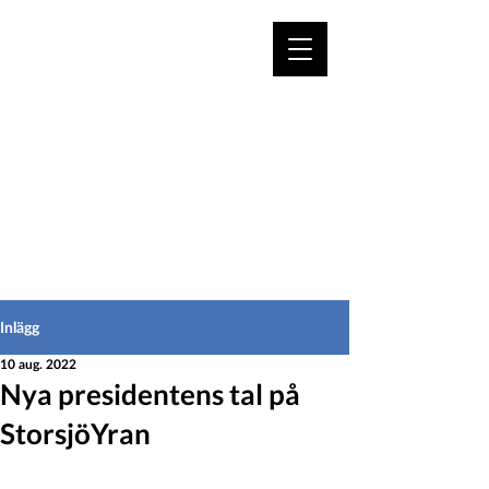
VÄLKOMMEN TILL
HEDEINFO.se
för bofasta & besökare
Inlägg
10 aug. 2022
Nya presidentens tal på
StorsjöYran