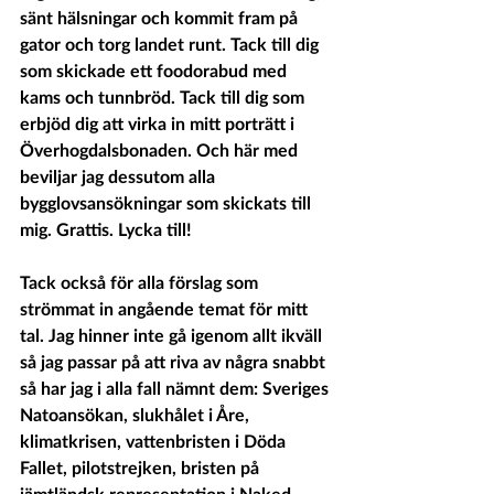
sänt hälsningar och kommit fram på 
gator och torg landet runt. Tack till dig 
som skickade ett foodorabud med 
kams och tunnbröd. Tack till dig som 
erbjöd dig att virka in mitt porträtt i 
Överhogdalsbonaden. Och här med 
beviljar jag dessutom alla 
bygglovsansökningar som skickats till 
mig. Grattis. Lycka till!
Tack också för alla förslag som 
strömmat in angående temat för mitt 
tal. Jag hinner inte gå igenom allt ikväll 
så jag passar på att riva av några snabbt 
så har jag i alla fall nämnt dem: Sveriges 
Natoansökan, slukhålet i Åre, 
klimatkrisen, vattenbristen i Döda 
Fallet, pilotstrejken, bristen på 
jämtländsk representation i Naked 