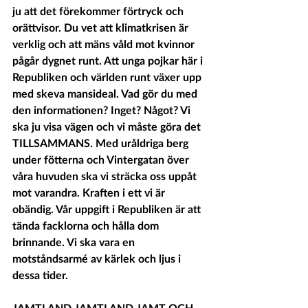
ju att det förekommer förtryck och 
orättvisor. Du vet att klimatkrisen är 
verklig och att mäns våld mot kvinnor 
pågår dygnet runt. Att unga pojkar här i 
Republiken och världen runt växer upp 
med skeva mansideal. Vad gör du med 
den informationen? Inget? Något? Vi 
ska ju visa vägen och vi måste göra det 
TILLSAMMANS. Med uråldriga berg 
under fötterna och Vintergatan över 
våra huvuden ska vi sträcka oss uppåt 
mot varandra. Kraften i ett vi är 
obändig. Vår uppgift i Republiken är att 
tända facklorna och hålla dom 
brinnande. Vi ska vara en 
motståndsarmé av kärlek och ljus i 
dessa tider. 
JAMTLAND JAMTLAND JAMT OCH 