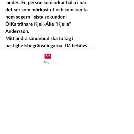
landet. En person som orkar hålla i när 
det ser som mörkast ut och som kan ta 
hem segern i sista sekunden:
ÖIKs tränare Kjell-Åke ”Kjella” 
Andersson.
Mitt andra sändebud ska ta tag i 
hastighetsbegränsningarna. Då behövs 
det någon som kan förklara hur man 
kör fort och säkert också på vinterföre. 
Email
Då blir guldmedaljören Ebba Årsjö mitt 
självklara val.
JAMTLAND JAMTLAND JAMT OCH 
STANDUT!
Många önskemål har också strömmat 
in om vilka mina första beslut som 
president ska vara. Tyvärr, inte ens jag 
kan förändra ÖFK’s matchstatistik eller 