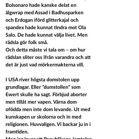
Bolsonaro hade kanske delat en 
älgwrap med Assad i Badhusparken 
och Erdogan iförd glitterkajal och 
spandex hade kunnat tindra mot Ola 
Salo. De hade kunnat välja livet. Men 
rädsla gör folk små.
Och detta måste vi tala om – om hur 
rädslan sliter oss ifrån varandra och att 
det är just vad mörkermakterna vill.
I USA river högsta domstolen upp 
grundlagar. Eller ”dumstollen” som 
Ewert skulle ha sagt. Förbjud aborter 
men tillåt mer vapen. Värna dom 
ofödda men inte dom levande. Ut med 
kunskapen ur skolorna och in med 
religionen. Huvvaligen. Vi backar ju in i 
framtiden.
Men jag lovar att Republikens Jamtelag 