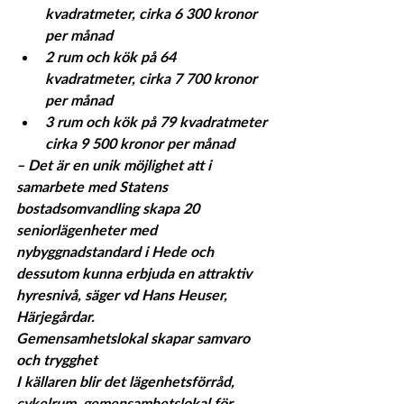
kvadratmeter, cirka 6 300 kronor 
per månad
2 rum och kök på 64 
kvadratmeter, cirka 7 700 kronor 
per månad
3 rum och kök på 79 kvadratmeter 
cirka 9 500 kronor per månad
– Det är en unik möjlighet att i 
samarbete med Statens 
bostadsomvandling skapa 20 
seniorlägenheter med 
nybyggnadstandard i Hede och 
dessutom kunna erbjuda en attraktiv 
hyresnivå, säger vd Hans Heuser, 
Härjegårdar.
Gemensamhetslokal skapar samvaro 
och trygghet
I källaren blir det lägenhetsförråd, 
cykelrum, gemensamhetslokal för 