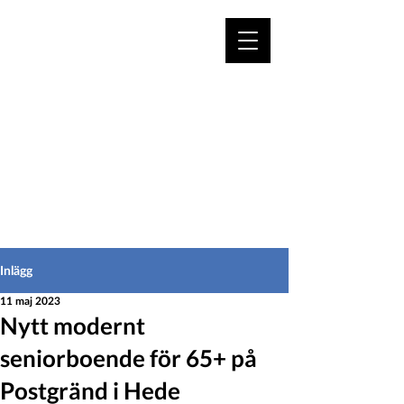
VÄLKOMMEN TILL
HEDEINFO.se
för bofasta & besökare
Inlägg
11 maj 2023
Nytt modernt
seniorboende för 65+ på
Postgränd i Hede