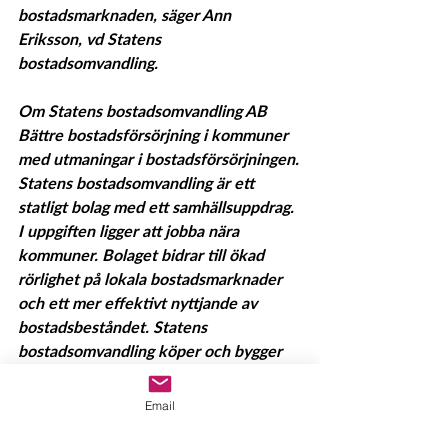
bostadsmarknaden, säger Ann 
Eriksson, vd Statens 
bostadsomvandling.
Om Statens bostadsomvandling AB 
Bättre bostadsförsörjning i kommuner 
med utmaningar i bostadsförsörjningen.
Statens bostadsomvandling är ett 
statligt bolag med ett samhällsuppdrag. 
I uppgiften ligger att jobba nära 
kommuner. Bolaget bidrar till ökad 
rörlighet på lokala bostadsmarknader 
och ett mer effektivt nyttjande av 
bostadsbeståndet. Statens 
bostadsomvandling köper och bygger 
om befintliga fastigheter för att skapa 
fler bostäder för äldre på svagare 
Email
bostadsmarknader.
Mer detaljer om uppdraget och 