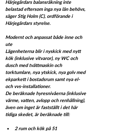
Härjegårdars balansräkning inte 
belastad eftersom inga nya lån behövs, 
säger Stig Holm (C), ordförande i 
Härjegårdars styrelse.
Modernt och anpassat både inne och 
ute
Lägenheterna blir i nyskick med nytt 
kök (inklusive vitvaror), ny WC och 
dusch med tvättmaskin och 
torktumlare, nya ytskick, nya golv med 
ekparkett i bostadsrum samt nya el- 
och vvs-installationer.
De beräknade hyresnivåerna (inklusive 
värme, vatten, avlopp och renhållning), 
även om inget är fastställt i det här 
tidiga skedet, är beräknade till:
2 rum och kök på 51 