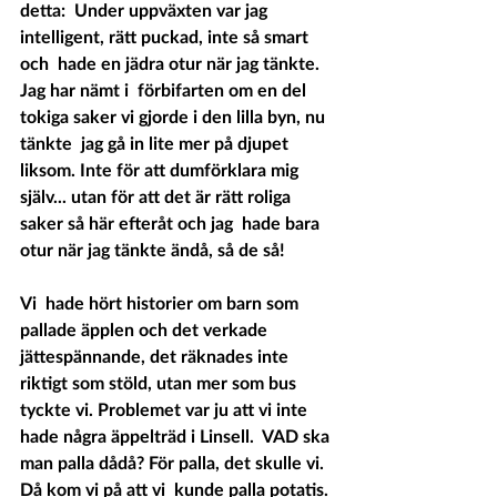
detta:  Under uppväxten var jag 
intelligent, rätt puckad, inte så smart 
och  hade en jädra otur när jag tänkte. 
Jag har nämt i  förbifarten om en del 
tokiga saker vi gjorde i den lilla byn, nu 
tänkte  jag gå in lite mer på djupet 
liksom. Inte för att dumförklara mig  
själv... utan för att det är rätt roliga 
saker så här efteråt och jag  hade bara 
otur när jag tänkte ändå, så de så!
Vi  hade hört historier om barn som 
pallade äpplen och det verkade  
jättespännande, det räknades inte 
riktigt som stöld, utan mer som bus  
tyckte vi. Problemet var ju att vi inte 
hade några äppelträd i Linsell.  VAD ska 
man palla dådå? För palla, det skulle vi. 
Då kom vi på att vi  kunde palla potatis. 