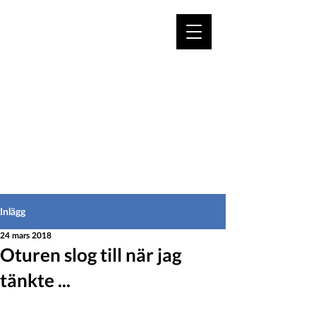
VÄLKOMMEN TILL
HEDEINFO.se
för bofasta & besökare
Inlägg
24 mars 2018
Oturen slog till när jag
tänkte ...