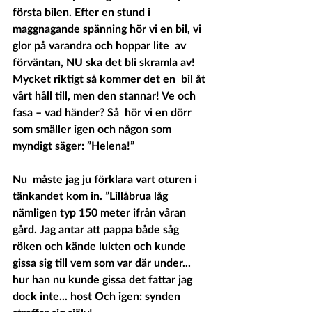
första bilen. Efter en stund i  
maggnagande spänning hör vi en bil, vi 
glor på varandra och hoppar lite  av 
förväntan, NU ska det bli skramla av! 
Mycket riktigt så kommer det en  bil åt 
vårt håll till, men den stannar! Ve och 
fasa – vad händer? Så  hör vi en dörr 
som smäller igen och någon som 
myndigt säger: ”Helena!”
Nu  måste jag ju förklara vart oturen i 
tänkandet kom in. ”Lillåbrua låg  
nämligen typ 150 meter ifrån våran 
gård. Jag antar att pappa både såg  
röken och kände lukten och kunde 
gissa sig till vem som var där under...  
hur han nu kunde gissa det fattar jag 
dock inte... 
host 
Och igen: synden 