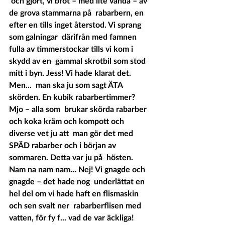
 och gjort, vi bröt – med lite vånda – av 
de grova stammarna på  rabarbern, en 
efter en tills inget återstod. Vi sprang 
som galningar  därifrån med famnen 
fulla av timmerstockar tills vi kom i 
skydd av en  gammal skrotbil som stod 
mitt i byn. Jess! Vi hade klarat det. 
Men...  man ska ju som sagt ÄTA 
skörden. En kubik rabarbertimmer? 
Mjo – alla som  brukar skörda rabarber 
och koka kräm och kompott och 
diverse vet ju att  man gör det med 
SPÄD rabarber och i början av 
sommaren. Detta var ju på  hösten. 
Nam na nam nam... Nej! Vi gnagde och 
gnagde – det hade nog  underlättat en 
hel del om vi hade haft en flismaskin 
och sen svalt ner  rabarberflisen med 
vatten, för fy f... vad de var äckliga! 