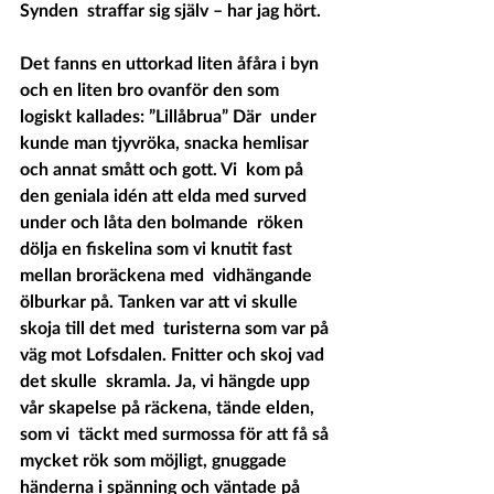
Synden  straffar sig själv – har jag hört. 
Det fanns en uttorkad liten åfåra i byn 
och en liten bro ovanför den som 
logiskt kallades: ”Lillåbrua” Där  under 
kunde man tjyvröka, snacka hemlisar 
och annat smått och gott. Vi  kom på 
den geniala idén att elda med surved 
under och låta den bolmande  röken 
dölja en fiskelina som vi knutit fast 
mellan broräckena med  vidhängande 
ölburkar på. Tanken var att vi skulle 
skoja till det med  turisterna som var på 
väg mot Lofsdalen. Fnitter och skoj vad 
det skulle  skramla. Ja, vi hängde upp 
vår skapelse på räckena, tände elden, 
som vi  täckt med surmossa för att få så 
mycket rök som möjligt, gnuggade  
händerna i spänning och väntade på 