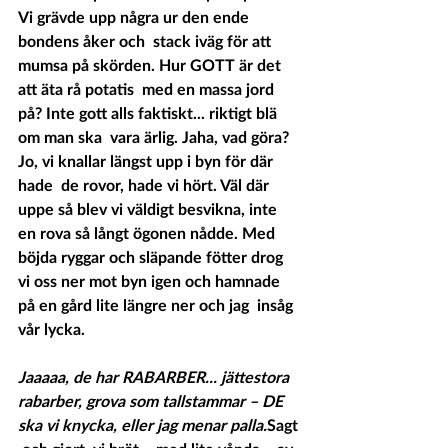
Vi grävde upp några ur den ende 
bondens åker och  stack iväg för att 
mumsa på skörden. Hur GOTT är det 
att äta rå potatis  med en massa jord 
på? Inte gott alls faktiskt... riktigt blä 
om man ska  vara ärlig. Jaha, vad göra? 
Jo, vi knallar längst upp i byn för där 
hade  de rovor, hade vi hört. Väl där 
uppe så blev vi väldigt besvikna, inte  
en rova så långt ögonen nådde. Med 
böjda ryggar och släpande fötter drog  
vi oss ner mot byn igen och hamnade 
på en gård lite längre ner och jag  insåg 
vår lycka.
Jaaaaa, de har RABARBER... jättestora 
rabarber, grova som tallstammar – DE 
ska vi knycka, eller jag menar palla.
Sagt 