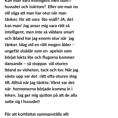
Kan man vara intelligent men dum i 
huvudet och tvärtom?  Eller om man nu 
vill säga att man har otur när man 
tänker, för att vara  lite snäll? JA, det 
kan man! Jag anser mig vara rätt så  
intelligent, men inte så väldans smart 
och ibland har jag enorm otur när  jag 
tänker. Idag vid en rätt mogen ålder – 
ungefär sisådär som en  apelsin som 
börjat lukta lite och flugorna kommer 
dansande – så stoppas  väl oturen 
ibland av visheten, tack och lov. När jag 
växte upp var det  rätt ofta oturen slog 
till. Alltså när jag tänkte. Värst var det 
när  hormonerna började komma in i 
leken. Jag ger mig sjutton på att de alla  
satte sig i huvudet! 
För att kortfattat sammanställa allt 