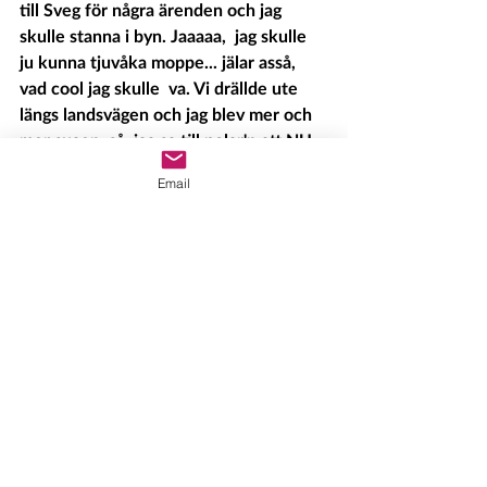
till Sveg för några ärenden och jag 
skulle stanna i byn. Jaaaaa,  jag skulle 
ju kunna tjuvåka moppe... jälar asså, 
vad cool jag skulle  va. Vi drällde ute 
längs landsvägen och jag blev mer och 
mer sugen, så  jag sa till polar'n att NU 
ville jag åka. Hon hostade och glodde 
Email
på mig:  ”Ja men dina föräldrar åker ju 
förbi här snart” ”Ja... men om jag  
skyndar mig så hinner jag innan de 
kommer” Mhm – otur när man tänker 
var  det ja. Jag sätter mig på moppen 
och glad i hågen drar jag på gas och  
åker in mot byn –frihetskänslan var 
enorm... i femtio meter! Det dyker  
nämligen upp en bil i kurvan... Ja, jag 
kan säga att jag fick  utegångsförbud i 
någon dag efter det. 