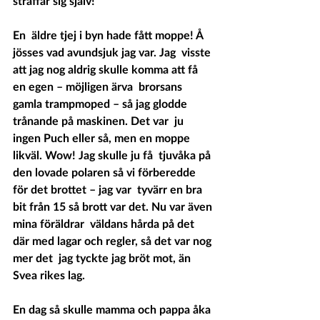
straffar sig själv!
En  äldre tjej i byn hade fått moppe! Å 
jösses vad avundsjuk jag var. Jag  visste 
att jag nog aldrig skulle komma att få 
en egen – möjligen ärva  brorsans 
gamla trampmoped – så jag glodde 
trånande på maskinen. Det var  ju 
ingen Puch eller så, men en moppe 
likväl. Wow! Jag skulle ju få  tjuvåka på 
den lovade polaren så vi förberedde 
för det brottet – jag var  tyvärr en bra 
bit från 15 så brott var det. Nu var även 
mina föräldrar  väldans hårda på det 
där med lagar och regler, så det var nog 
mer det  jag tyckte jag bröt mot, än 
Svea rikes lag. 
En dag så skulle mamma och pappa åka 