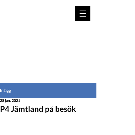
VÄLKOMMEN TILL
HEDEINFO.se
för bofasta & besökare
Inlägg
28 jan. 2021
P4 Jämtland på besök