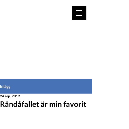
VÄLKOMMEN TILL
HEDEINFO.se
för bofasta & besökare
Inlägg
24 sep. 2019
Rändåfallet är min favorit