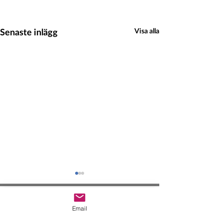
Senaste inlägg
Visa alla
Hedeinfo.se
Email