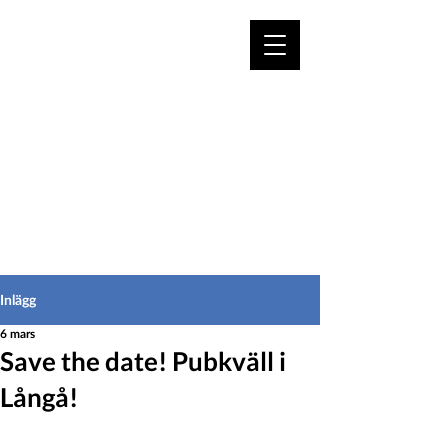
VÄLKOMMEN TILL
HEDEINFO.se
för bofasta & besökare
Inlägg
6 mars
Save the date! Pubkväll i
Långå!