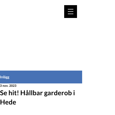
VÄLKOMMEN TILL
HEDEINFO.se
för bofasta & besökare
Inlägg
3 nov. 2023
Se hit! Hållbar garderob i
Hede