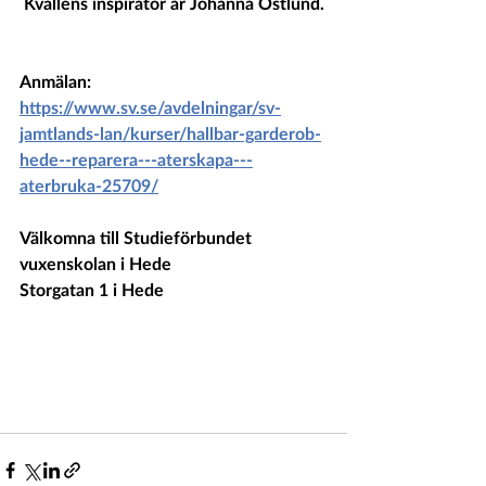
 Kvällens inspiratör är Johanna Östlund.
Anmälan:
https://www.sv.se/avdelningar/sv-
jamtlands-lan/kurser/hallbar-garderob-
hede--reparera---aterskapa---
aterbruka-25709/
Välkomna till Studieförbundet 
vuxenskolan i Hede
Storgatan 1 i Hede 