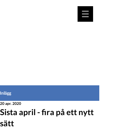
VÄLKOMMEN TILL
HEDEINFO.se
för bofasta & besökare
Inlägg
20 apr. 2020
Sista april - fira på ett nytt
sätt