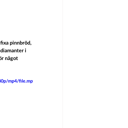
fixa pinnbröd, 
 diamanter i 
ör något 
80p/mp4/file.mp