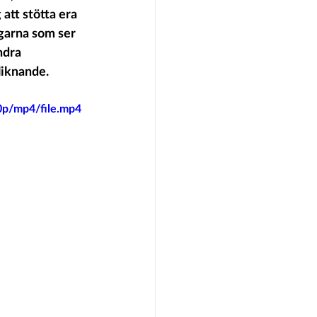
att stötta era 
agarna som ser 
ndra 
liknande. 
0p/mp4/file.mp4