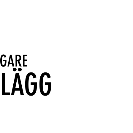
IGARE
NLÄGG