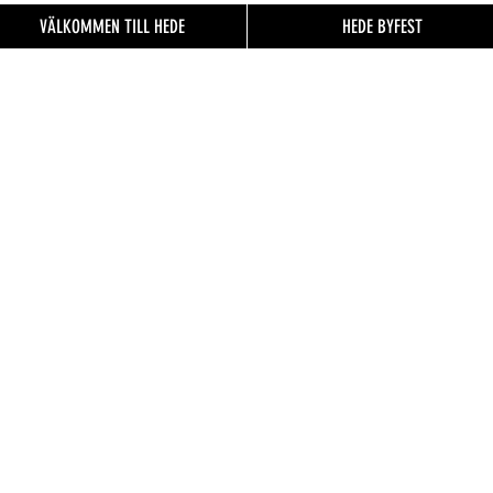
VÄLKOMMEN TILL HEDE
HEDE BYFEST
EN TILL
FO.se
& besökare