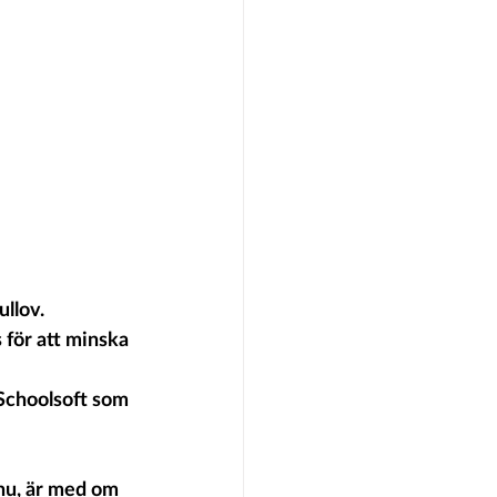
ullov.
 för att minska 
 Schoolsoft som 
nu, är med om 