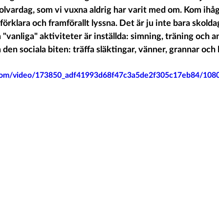
olvardag, som vi vuxna aldrig har varit med om. Kom ihåg 
örklara och framförallt lyssna. Det är ju inte bara skold
vanliga" aktiviteter är inställda: simning, träning och a
den sociala biten: träffa släktingar, vänner, grannar och 
ic.com/video/173850_adf41993d68f47c3a5de2f305c17eb84/108