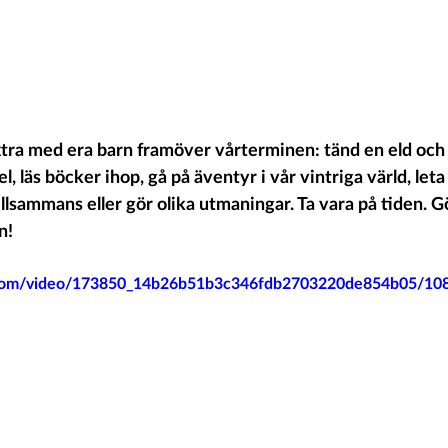
extra med era barn framöver vårterminen: tänd en eld och 
l, läs böcker ihop, gå på äventyr i vår vintriga värld, leta
llsammans eller gör olika utmaningar. Ta vara på tiden. G
n! 
ic.com/video/173850_14b26b51b3c346fdb2703220de854b05/10