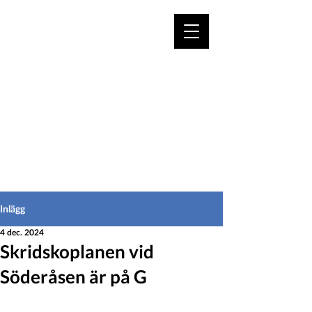
VÄLKOMMEN TILL
HEDEINFO.se
för bofasta & besökare
Inlägg
4 dec. 2024
Skridskoplanen vid
Söderåsen är på G