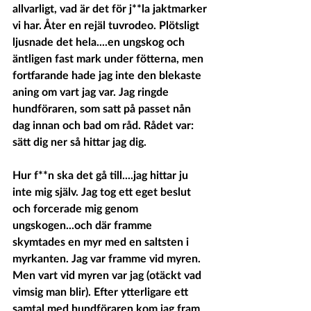
allvarligt, vad är det för j**la jaktmarker 
vi har. Åter en rejäl tuvrodeo. Plötsligt 
ljusnade det hela....en ungskog och 
äntligen fast mark under fötterna, men 
fortfarande hade jag inte den blekaste 
aning om vart jag var. Jag ringde 
hundföraren, som satt på passet nån 
dag innan och bad om råd. Rådet var: 
sätt dig ner så hittar jag dig.
Hur f**n ska det gå till....jag hittar ju 
inte mig själv. Jag tog ett eget beslut 
och forcerade mig genom 
ungskogen...och där framme 
skymtades en myr med en saltsten i 
myrkanten. Jag var framme vid myren. 
Men vart vid myren var jag (otäckt vad 
vimsig man blir). Efter ytterligare ett 
samtal med hundföraren kom jag fram 