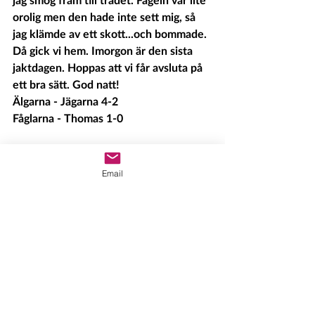
orolig men den hade inte sett mig, så 
jag klämde av ett skott...och bommade. 
Då gick vi hem. Imorgon är den sista 
jaktdagen. Hoppas att vi får avsluta på 
ett bra sätt. God natt!
Älgarna - Jägarna 4-2
Fåglarna - Thomas 1-0
Sista jaktdagen.
  Nä, älgarna lyckades 
lura oss idag med. Men vi är så vana vid 
Email
det här laget så vi bryter inte ihop.....Vi 
kollapsar!! Imorgon är det slakt på de 
två djuren som vi har hängande...och vi 
har även planera in ett krismöte. Vi 
kommer nog även som första jaktlag att 
teckna avtal med Företagshälsovård, 
bara för att få tillgång till 
avlastningssamtal.