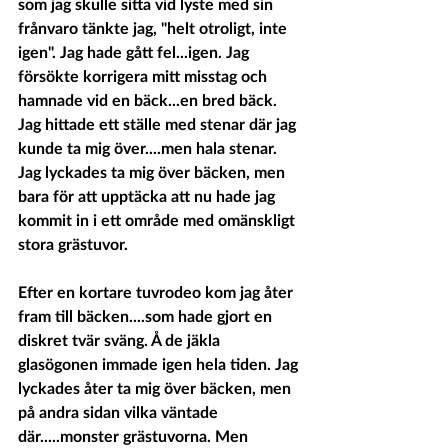
som jag skulle sitta vid lyste med sin 
frånvaro tänkte jag, "helt otroligt, inte 
igen". Jag hade gått fel...igen. Jag 
försökte korrigera mitt misstag och 
hamnade vid en bäck...en bred bäck. 
Jag hittade ett ställe med stenar där jag 
kunde ta mig över....men hala stenar. 
Jag lyckades ta mig över bäcken, men 
bara för att upptäcka att nu hade jag 
kommit in i ett område med omänskligt 
stora grästuvor.
Efter en kortare tuvrodeo kom jag åter 
fram till bäcken....som hade gjort en 
diskret tvär sväng. Å de jäkla 
glasögonen immade igen hela tiden. Jag 
lyckades åter ta mig över bäcken, men 
på andra sidan vilka väntade 
där.....monster grästuvorna. Men 