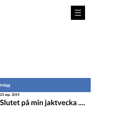
VÄLKOMMEN TILL
HEDEINFO.se
för bofasta & besökare
Inlägg
23 sep. 2019
Slutet på min jaktvecka ....