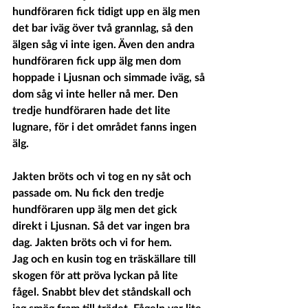
hundföraren fick tidigt upp en älg men 
det bar iväg över två grannlag, så den 
älgen såg vi inte igen. Även den andra 
hundföraren fick upp älg men dom 
hoppade i Ljusnan och simmade iväg, så 
dom såg vi inte heller nå mer. Den 
tredje hundföraren hade det lite 
lugnare, för i det området fanns ingen 
älg.
Jakten bröts och vi tog en ny såt och 
passade om. Nu fick den tredje 
hundföraren upp älg men det gick 
direkt i Ljusnan. Så det var ingen bra 
dag. Jakten bröts och vi for hem.
Jag och en kusin tog en träskällare till 
skogen för att pröva lyckan på lite 
fågel. Snabbt blev det ståndskall och 
jag smög fram till trädet. Fågeln var lite 