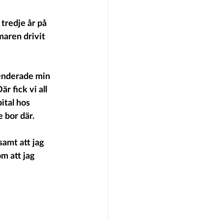
tredje år på 
aren drivit 
enderade min 
 fick vi all 
ital hos 
 bor där.
amt att jag 
m att jag 