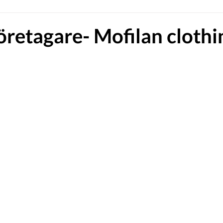
retagare- Mofilan clothi