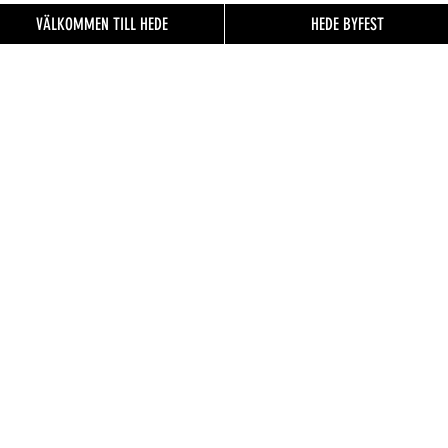
VÄLKOMMEN TILL HEDE
HEDE BYFEST
EN TILL
FO.se
& besökare