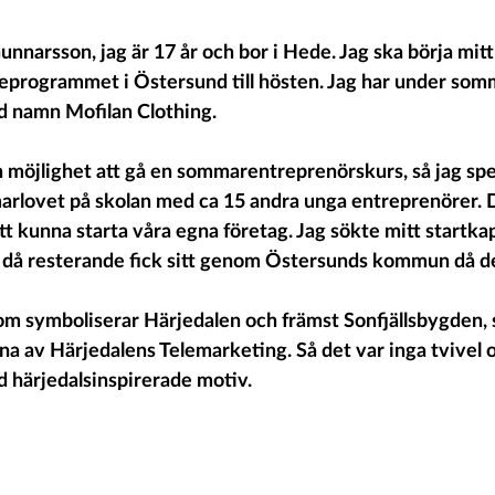
narsson, jag är 17 år och bor i Hede. Jag ska börja mitt 
ceprogrammet i Östersund till hösten. Jag har under somm
d namn Mofilan Clothing.
n möjlighet att gå en sommarentreprenörskurs, så jag sp
rlovet på skolan med ca 15 andra unga entreprenörer. Där
tt kunna starta våra egna företag. Jag sökte mitt startkap
å resterande fick sitt genom Östersunds kommun då de
som symboliserar Härjedalen och främst Sonfjällsbygden, s
a av Härjedalens Telemarketing. Så det var inga tvivel o
d härjedalsinspirerade motiv. 