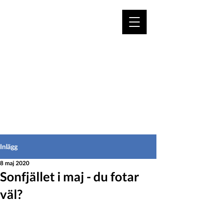
VÄLKOMMEN TILL
HEDEINFO.se
för bofasta & besökare
Inlägg
8 maj 2020
Sonfjället i maj - du fotar
väl?