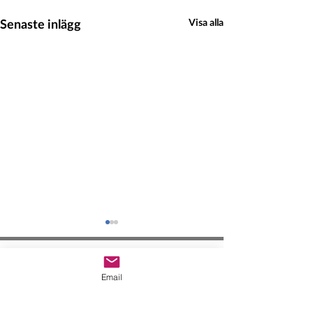
Senaste inlägg
Visa alla
Hedeinfo.se
Email