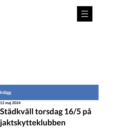
VÄLKOMMEN TILL
HEDEINFO.se
för bofasta & besökare
Inlägg
12 maj 2024
Städkväll torsdag 16/5 på
jaktskytteklubben